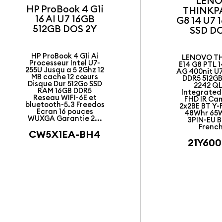
LEN
HP ProBook 4 G1i
THINKP
16 AI U7 16GB
G8 14 U7 
512GB DOS 2Y
SSD DO
HP ProBook 4 G1i Ai
LENOVO T
Processeur Intel U7-
E14 G8 PTL
255U Jusqu a 5 2Ghz 12
AG 400nit U
MB cache 12 cœurs
DDR5 512GB
Disque Dur 512Go SSD
2242 Q
RAM 16GB DDR5
Integrated
Reseau WIFI-6E et
FHD IR Cam
bluetooth-5.3 Freedos
2x2BE BT Y-F
Ecran 16 pouces
48Whr 65
WUXGA Garantie 2...
3PIN-EU 
French 
CW5X1EA-BH4
21Y60