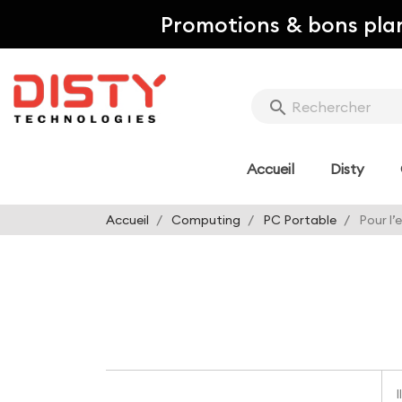
Promotions & bons pla
search
Accueil
Disty
Accueil
Computing
PC Portable
Pour l’
I