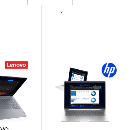

OVO