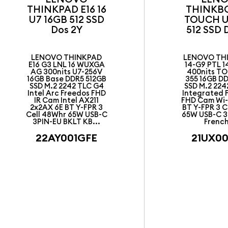
THINKPAD E16 16
THINKB
U7 16GB 512 SSD
TOUCH U
Dos 2Y
512 SSD 
LENOVO THINKPAD
LENOVO TH
E16 G3 LNL 16 WUXGA
14-G9 PTL 
AG 300nits U7-256V
400nits T
16GB Base DDR5 512GB
355 16GB D
SSD M.2 2242 TLC G4
SSD M.2 22
Intel Arc Freedos FHD
Integrated 
IR Cam Intel AX211
FHD Cam Wi-f
2x2AX 6E BT Y-FPR 3
BT Y-FPR 3 
Cell 48Whr 65W USB-C
65W USB-C 3
3PIN-EU BKLT KB...
French 
22AY001GFE
21UX0