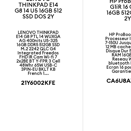
HP ProB
THINKPAD E14
G1iR 16
G8 14 U5 16GB 512
16GB 512
SSD DOS 2Y
2
LENOVO THINKPAD
HP ProBoo
E14 G8 PTL 14 WUXGA
Processeur I
AG 400nits U5-325
7-150U Jusq
16GB DDR5 512GB SSD
12 MB cache
M.2 2242 QLC G4
Disque Dur 
Integrated Freedos
RAM 16G
FHD IR Cam Wi-fi 7
Reseau W
2x2BE BT Y-FPR 3 Cell
bluetooth
48Whr 65W USB-C
Ecran 16 p
3PIN-EU BKLT KB
Garantie
French 1...
CA6U8A
21Y6002KFE