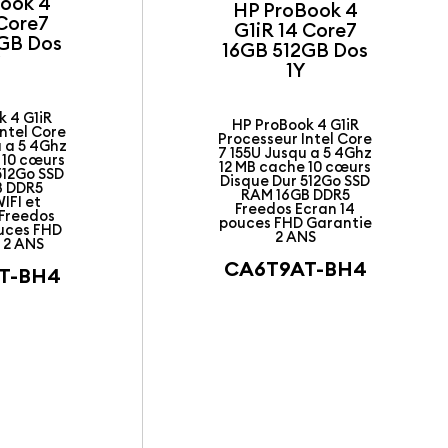
ook 4
HP ProBook 4
 Core7
G1iR 14 Core7
GB Dos
16GB 512GB Dos
Y
1Y
k 4 G1iR
HP ProBook 4 G1iR
ntel Core
Processeur Intel Core
u a 5 4Ghz
7 155U Jusqu a 5 4Ghz
 10 cœurs
12 MB cache 10 cœurs
512Go SSD
Disque Dur 512Go SSD
B DDR5
RAM 16GB DDR5
IFI et
Freedos Ecran 14
 Freedos
pouces FHD Garantie
ouces FHD
2 ANS
 2 ANS
CA6T9AT-BH4
T-BH4