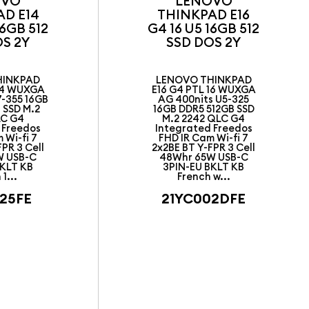
OVO
LENOVO
AD E14
THINKPAD E16
16GB 512
G4 16 U5 16GB 512
S 2Y
SSD DOS 2Y
HINKPAD
LENOVO THINKPAD
 14 WUXGA
E16 G4 PTL 16 WUXGA
7-355 16GB
AG 400nits U5-325
 SSD M.2
16GB DDR5 512GB SSD
LC G4
M.2 2242 QLC G4
 Freedos
Integrated Freedos
 Wi-fi 7
FHD IR Cam Wi-fi 7
PR 3 Cell
2x2BE BT Y-FPR 3 Cell
W USB-C
48Whr 65W USB-C
BKLT KB
3PIN-EU BKLT KB
1...
French w...
025FE
21YC002DFE