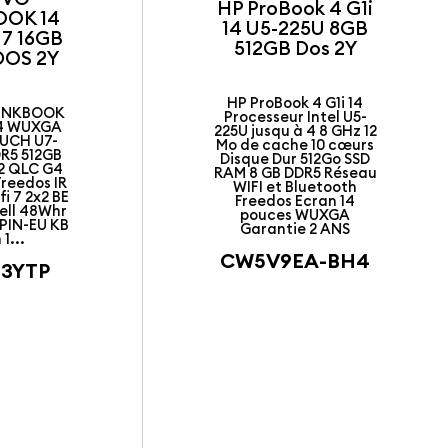
HP ProBook 4 G1i
OOK 14
14 U5-225U 8GB
7 16GB
512GB Dos 2Y
DOS 2Y
HP ProBook 4 G1i 14
INKBOOK
Processeur Intel U5-
14 WUXGA
225U jusqu à 4 8 GHz 12
OUCH U7-
Mo de cache 10 cœurs
DR5 512GB
Disque Dur 512Go SSD
42 QLC G4
RAM 8 GB DDR5 Réseau
Freedos IR
WIFI et Bluetooth
i 7 2x2 BE
Freedos Ecran 14
Cell 48Whr
pouces WUXGA
PIN-EU KB
Garantie 2 ANS
1...
CW5V9EA-BH4
03YTP