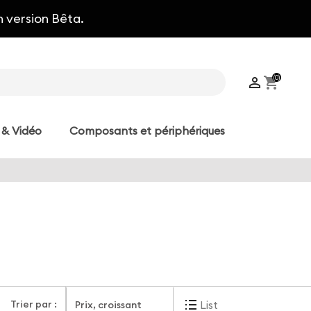
n version Bêta.
(0)

shopping_cart
 & Vidéo
Composants et périphériques
Trier par :
List
Prix, croissant