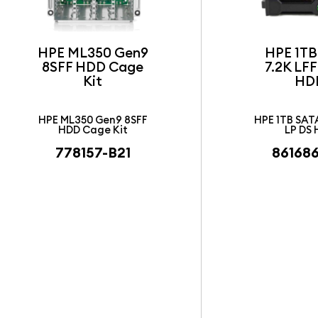
HPE ML350 Gen9
HPE 1TB
8SFF HDD Cage
7.2K LFF
Kit
HD
HPE ML350 Gen9 8SFF
HPE 1TB SAT
HDD Cage Kit
LP DS
778157-B21
861686