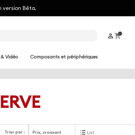
n version Bêta.
(0)

shopping_cart
 & Vidéo
Composants et périphériques
SERVE
Trier par :
List
Prix, croissant