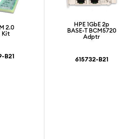
HPE 1GbE 2p
M 2.0
BASE-T BCM5720
 Kit
Adptr
9-B21
615732-B21