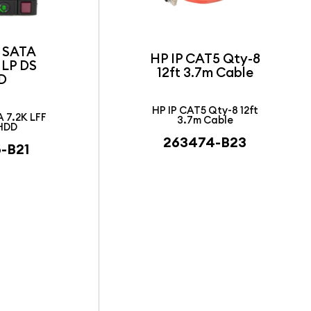
 SATA
HP IP CAT5 Qty-8
 LP DS
12ft 3.7m Cable
D
HP IP CAT5 Qty-8 12ft
A 7.2K LFF
3.7m Cable
 HDD
263474-B23
-B21