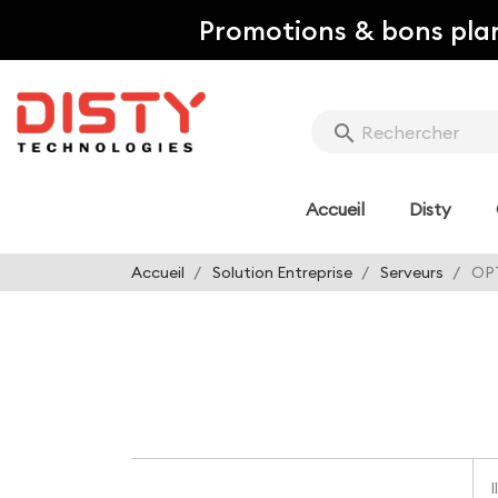
Promotions & bons pla
search
Accueil
Disty
Accueil
Solution Entreprise
Serveurs
OP
I