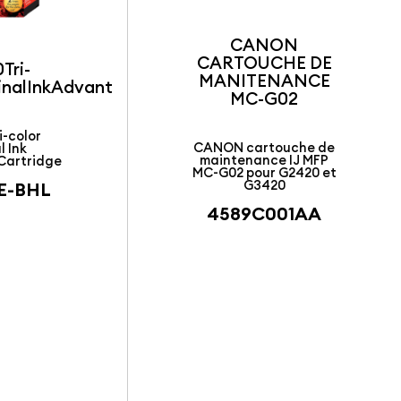
CANON
CARTOUCHE DE
Tri-
MANITENANCE
inalInkAdvantageCartridge
MC-G02
i-color
CANON cartouche de
l Ink
maintenance IJ MFP
Cartridge
MC-G02 pour G2420 et
G3420
E-BHL
4589C001AA