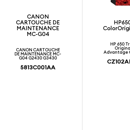
CANON
CARTOUCHE DE
HP650
MAINTENANCE
ColorOrig
MC-G04
HP 650 Tr
Origina
CANON CARTOUCHE
Advantage 
DE MAINTENANCE MC-
G04 G2430 G3430
CZ102A
5813C001AA