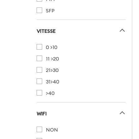
SFP
VITESSE
0 >10
11 >20
21>30
31>40
>40
WIFI
NON