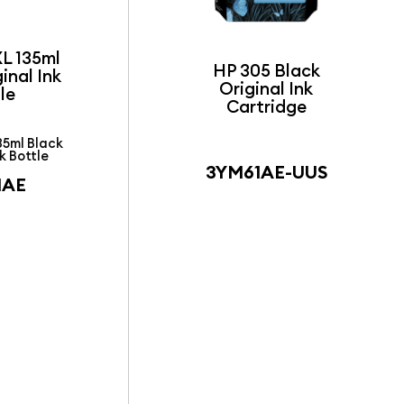
L 135ml
HP 305 Black
inal Ink
Original Ink
le
Cartridge
35ml Black
k Bottle
3YM61AE-UUS
1AE