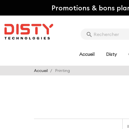
Promotions & bons pla
search
Accueil
Disty
Accueil
Printing
I