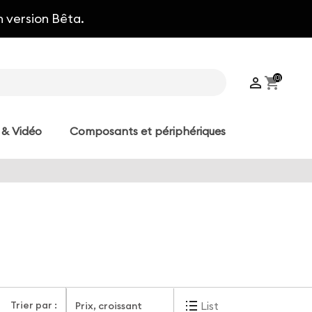
n version Bêta.
(0)

shopping_cart
 & Vidéo
Composants et périphériques
Trier par :
List
Prix, croissant