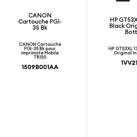
CANON
HP GT53X
Cartouche PGI-
Black Orig
35 Bk
Bott
CANON Cartouche
PGI-35 Bk pour
HP GT53XL 1
imprimate Mobile
Original In
TR150
1VV2
1509B001AA