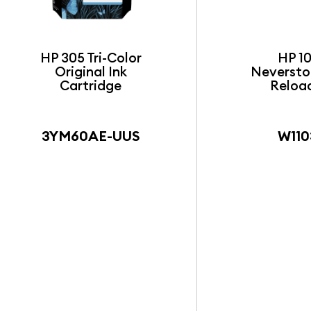
HP 305 Tri-Color
HP 1
Original Ink
Neversto
Cartridge
Reload
3YM60AE-UUS
W11