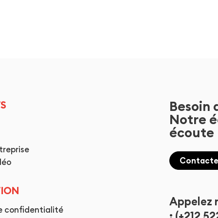
Besoin 
S
Notre é
écoute
treprise
Contacte
déo
TION
Appelez 
e confidentialité
: (+212 52