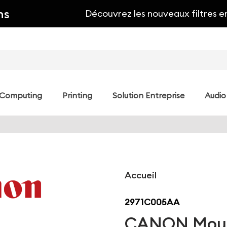
ns
Découvrez les nouveaux filtres e
Computing
Printing
Solution Entreprise
Audio
Accueil
2971C005AA
CANON Moun